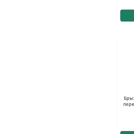
Бры
пере