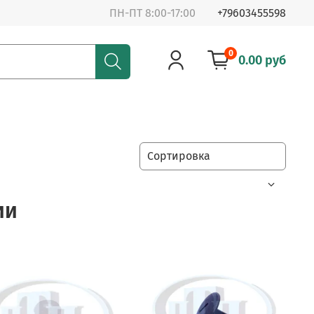
ПН-ПТ 8:00-17:00
+79603455598
0
0.00 руб
ии