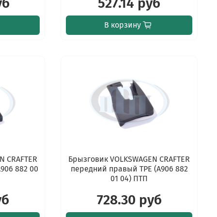
уб
527.14 руб
В корзину
N CRAFTER
Брызговик VOLKSWAGEN CRAFTER
906 882 00
передний правый TPE (A906 882
01 04) ПТП
уб
728.30 руб