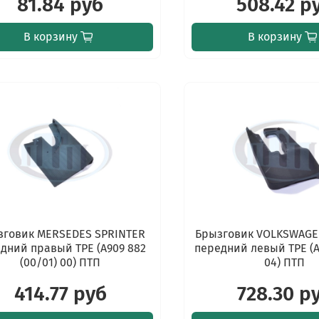
81.84 руб
508.42 р
В корзину
В корзину
зговик MERSEDES SPRINTER
Брызговик VOLKSWAGE
дний правый TPE (A909 882
передний левый TPE (A
(00/01) 00) ПТП
04) ПТП
414.77 руб
728.30 р