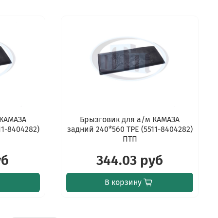
 КАМАЗА
Брызговик для а/м КАМАЗА
11-8404282)
задний 240*560 TPE (5511-8404282)
ПТП
уб
344.03 руб
В корзину