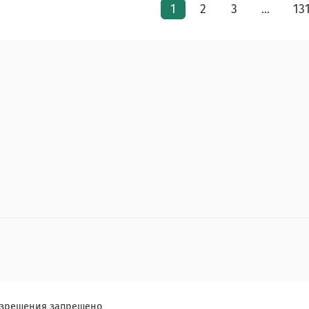
1
2
3
13
…
разрешения запрещено