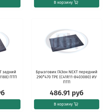
В корзину
T задний
Брызговик ГАЗон NEXT передний
1188) ПТП
290*470 TPE (С41R11-8403080) ИУ
ПТП
уб
486.91 руб
В корзину