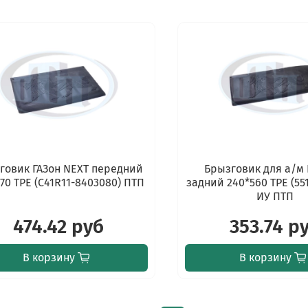
говик ГАЗон NEXT передний
Брызговик для а/м
70 TPE (С41R11-8403080) ПТП
задний 240*560 TPE (55
ИУ ПТП
474.42 руб
353.74 р
В корзину
В корзину