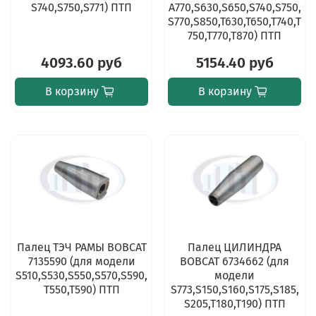
S740,S750,S771) ПТП
A770,S630,S650,S740,S750,
S770,S850,T630,T650,T740,T
750,T770,T870) ПТП
4093.60 руб
5154.40 руб
В корзину
В корзину
Палец ТЭЧ РАМЫ BOBCAT
Палец ЦИЛИНДРА
7135590 (для модели
BOBCAT 6734662 (для
S510,S530,S550,S570,S590,
модели
T550,T590) ПТП
S773,S150,S160,S175,S185,
S205,T180,T190) ПТП