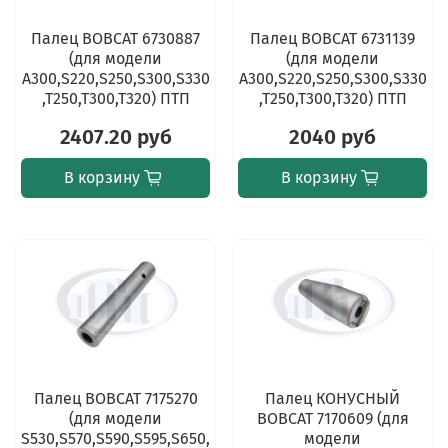
Палец BOBCAT 6730887
Палец BOBCAT 6731139
(для модели
(для модели
A300,S220,S250,S300,S330
A300,S220,S250,S300,S330
,T250,T300,T320) ПТП
,T250,T300,T320) ПТП
2407.20 руб
2040 руб
В корзину
В корзину
Палец BOBCAT 7175270
Палец КОНУСНЫЙ
(для модели
BOBCAT 7170609 (для
S530,S570,S590,S595,S650,
модели