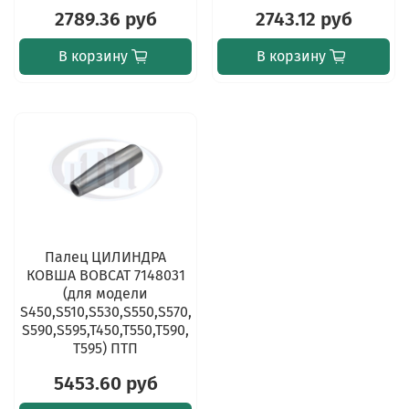
2789.36 руб
2743.12 руб
В корзину
В корзину
Палец ЦИЛИНДРА
КОВША BOBCAT 7148031
(для модели
S450,S510,S530,S550,S570,
S590,S595,T450,T550,T590,
T595) ПТП
5453.60 руб