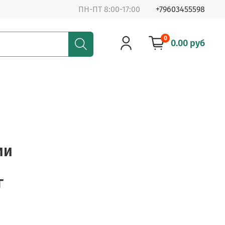
ПН-ПТ 8:00-17:00
+79603455598
0
0.00 руб
ии
г