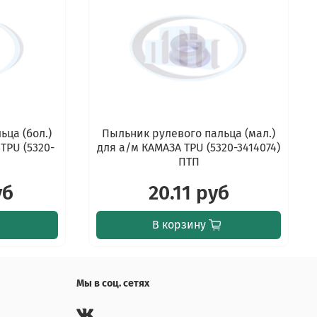
ьца (бол.)
Пыльник рулевого пальца (мал.)
TPU (5320-
для а/м КАМАЗА TPU (5320-3414074)
П
ПТП
уб
20.11 руб
В корзину
Мы в соц. сетях