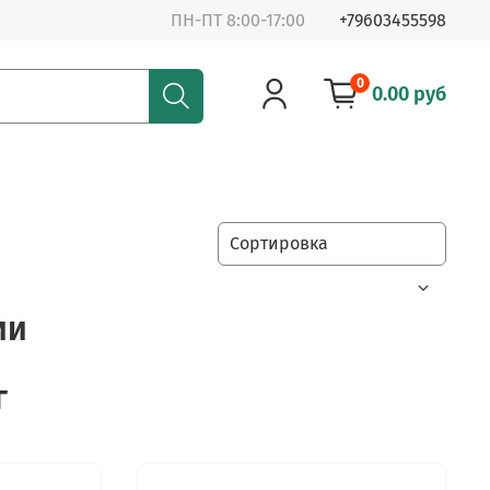
ПН-ПТ 8:00-17:00
+79603455598
0
0.00 руб
ии
г