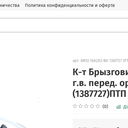
дничества
Политика конфиденциальности и оферта
арт.
6M5J-16A263-BA 1387727 (P
К-т Брызгови
г.в. перед. о
(1387727)ПТП
(0)
Д