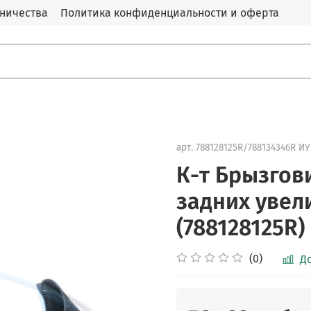
дничества
Политика конфиденциальности и оферта
арт.
788128125R/788134346R ИУ
К-т Брызгов
задних увели
(788128125R)
(0)
Д