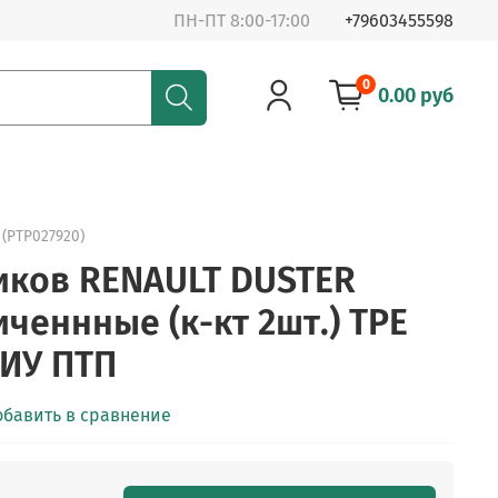
ПН-ПТ 8:00-17:00
+79603455598
0
0.00 руб
 (PTP027920)
иков RENAULT DUSTER
ченнные (к-кт 2шт.) TPE
 ИУ ПТП
обавить в сравнение