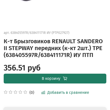
арт.
638405597R/638411171R ИУ (PTP027927)
К-т Брызговиков RENAULT SANDERO
II STEPWAY передних (к-кт 2шт.) TPE
(638405597R/638411171R) ИУ ПТП
356.51 руб
В корзину
Добавить в сравнение
(0)