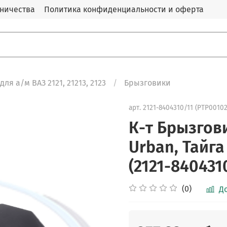
дничества
Политика конфиденциальности и оферта
для а/м ВАЗ 2121, 21213, 2123
Брызговики
арт.
2121-8404310/11 (PTP00102
К-т Брызгов
Urban, Тайга
(2121-840431
(0)
Д