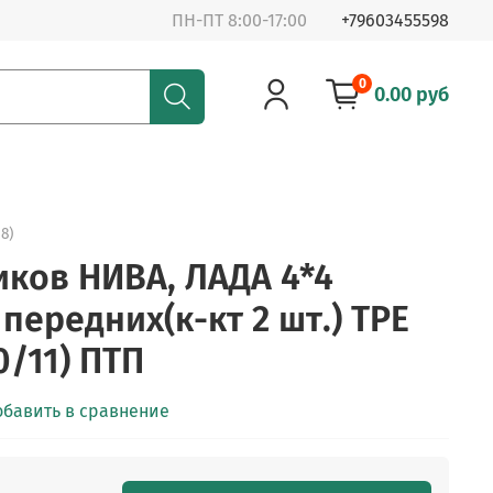
ПН-ПТ 8:00-17:00
+79603455598
0
0.00 руб
8)
иков НИВА, ЛАДА 4*4
 передних(к-кт 2 шт.) TPE
0/11) ПТП
обавить в сравнение