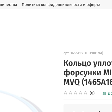
дничества
Политика конфиденциальности и оферта
арт.
1465А188 (PTP001761)
Кольцо упло
форсунки MIT
MVQ (1465А18
(0)
Д