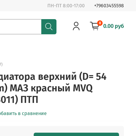
ПН-ПТ 8:00-17:00
+79603455598
0
0.00 руб
7)
диатора верхний (D= 54
m) МАЗ красный MVQ
011) ПТП
обавить в сравнение