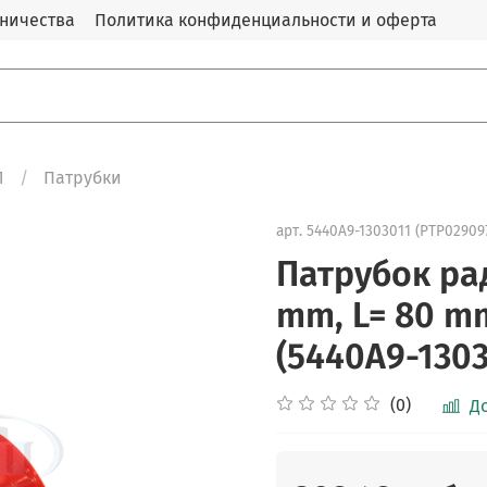
дничества
Политика конфиденциальности и оферта
Л
Патрубки
арт.
5440А9-1303011 (PTP02909
Патрубок ра
mm, L= 80 m
(5440А9-1303
(0)
Д