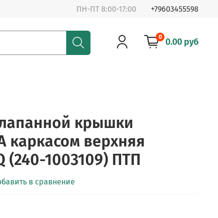
ПН-ПТ 8:00-17:00
+79603455598
0
0.00 руб
клапанной крышки
PА каркасом верхняя
 (240-1003109) ПТП
обавить в сравнение