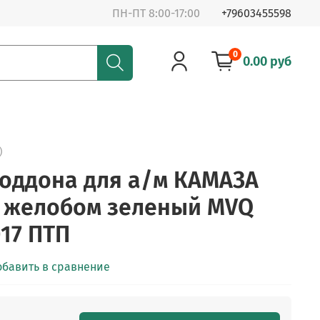
ПН-ПТ 8:00-17:00
+79603455598
0
0.00 руб
)
оддона для а/м КАМАЗА
РА желобом зеленый MVQ
017 ПТП
обавить в сравнение