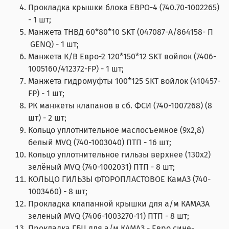
Прокладка крышки блока ЕВРО-4 (740.70-1002265)
- 1 шт;
Манжета ТНВД 60*80*10 SKT (047087-А/864158- П
GENQ) - 1 шт;
Манжета К/В Евро-2 120*150*12 SKT войлок (7406-
1005160/412372-FP) - 1 шт;
Манжета гидромуфты 100*125 SKT войлок (410457-
FP) - 1 шт;
РК манжеты клапанов в сб. ФСИ (740-1007268) (8
шт) - 2 шт;
Кольцо уплотнительное маслосъемное (9х2,8)
белый MVQ (740-1003040) ПТП - 16 шт;
Кольцо уплотнительное гильзы верхнее (130х2)
зелёный MVQ (740-1002031) ПТП - 8 шт;
КОЛЬЦО ГИЛЬЗЫ ФТОРОПЛАСТОВОЕ КамАЗ (740-
1003460) - 8 шт;
Прокладка клапанной крышки для а/м КАМАЗА
зеленый MVQ (7406-1003270-11) ПТП - 8 шт;
Прокладка ГБЦ для а/м КАМАЗ - Евро сине-