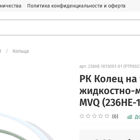
дничества
Политика конфиденциальности и оферта
Л
Кольца
арт.
236HE-1013001-01 (PTP002
РК Колец на
жидкостно-
MVQ (236HE-1
(0)
Д