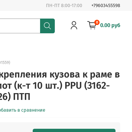
ПН-ПТ 8:00-17:00
+79603455598
0
0.00 руб
01559)
крепления кузова к раме в
от (к-т 10 шт.) PPU (3162-
26) ПТП
обавить в сравнение