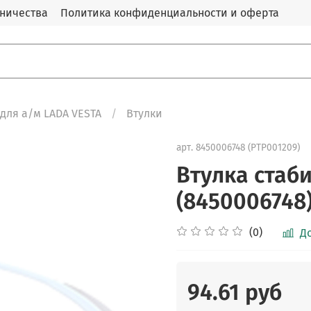
дничества
Политика конфиденциальности и оферта
для а/м LADA VESTA
Втулки
арт.
8450006748 (PTP001209)
Втулка стаб
(8450006748
(0)
Д
94.61 руб