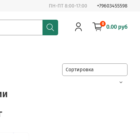
ПН-ПТ 8:00-17:00
+79603455598
0
0.00 руб
ии
г