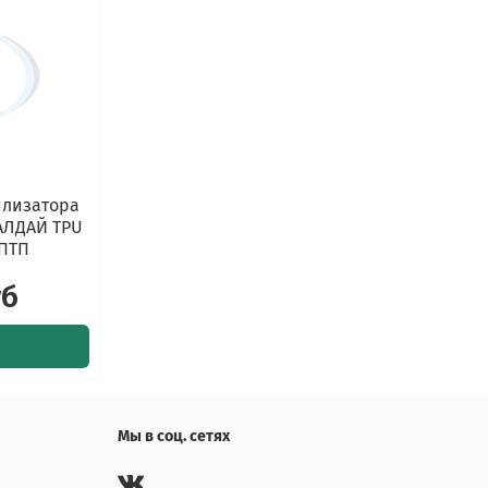
илизатора
ВАЛДАЙ TPU
 ПТП
уб
Мы в соц. сетях