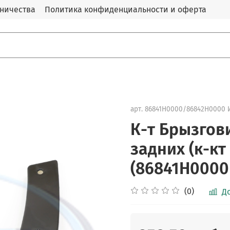
дничества
Политика конфиденциальности и оферта
арт.
86841H0000/86842H0000 И
К-т Брызгови
задних (к-кт 
(86841H0000
(0)
Д