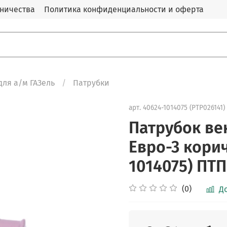
дничества
Политика конфиденциальности и оферта
для а/м ГАЗель
Патрубки
арт.
40624-1014075 (PTP026141)
Патрубок ве
Евро-3 кори
1014075) ПТП
(0)
Д