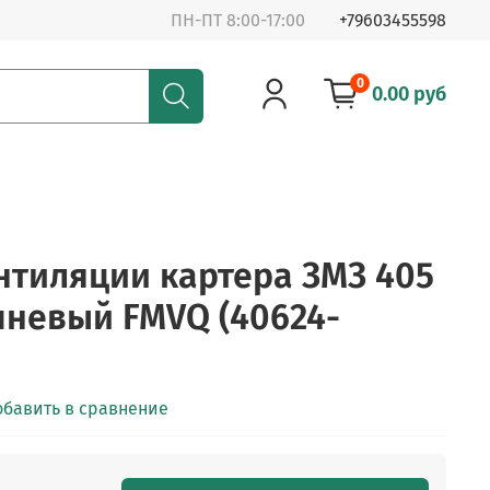
ПН-ПТ 8:00-17:00
+79603455598
0
0.00 руб
нтиляции картера ЗМЗ 405
чневый FMVQ (40624-
обавить в сравнение