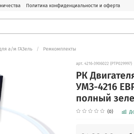
дничества
Политика конфиденциальности и оферта
для а/м ГАЗель
Ремкомплекты
арт.
4216-3906022 (PTP029997)
РК Двигателя
УМЗ-4216 ЕВР
полный зел
(0)
Д