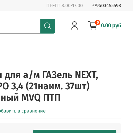
ПН-ПТ 8:00-17:00
+79603455598
0
0.00 руб
 для а/м ГАЗель NEXT,
О 3,4 (21наим. 37шт)
еный MVQ ПТП
обавить в сравнение