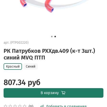
арт.
(PTP002220)
РК Патрубков РХХдв.409 (к-т 3шт.)
синий MVQ ПТП
Красный
Синий
807.34 руб
В корзину
Добавить в сравнение
(0)