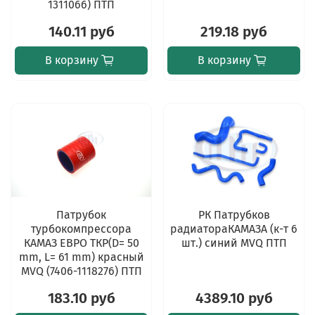
1311066) ПТП
140.11 руб
219.18 руб
В корзину
В корзину
Патрубок
РК Патрубков
турбокомпрессора
радиатораКАМАЗА (к-т 6
КАМАЗ ЕВРО ТКР(D= 50
шт.) синий MVQ ПТП
mm, L= 61 mm) красный
MVQ (7406-1118276) ПТП
183.10 руб
4389.10 руб